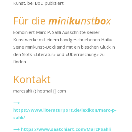
Kunst, bei BoD publiziert.
Für die
mi
ni
ku
nst
bo
x
kombiniert Marc P. Sahli Ausschnitte seiner
Kunstwerke mit einem handgeschriebenen Haiku.
Seine minikunst-Böxli sind mit ein bisschen Glück in
den Slots «Literatur» und «Überraschung» zu
finden.
Kontakt
marcsahli () hotmail [] com
⟶
https://www.literaturport.de/lexikon/marc-p-
sahli/
⟶ https://www.saatchiart.com/MarcPSahli